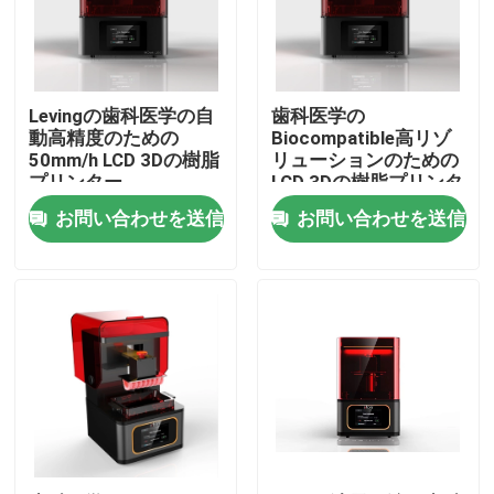
会社案内
Levingの歯科医学の自
歯科医学の
品質管理
動高精度のための
Biocompatible高リゾ
50mm/h LCD 3Dの樹脂
リューションのための
プリンター
LCD 3Dの樹脂プリンタ
お問い合わせ
ー
お問い合わせを送信
お問い合わせを送信
ニュース
すべての場合
レーザーの金属3Dプリンター
歯科金属3Dプリンター