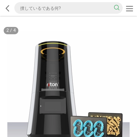
2
/
4