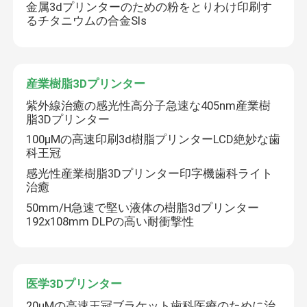
金属3dプリンターのための粉をとりわけ印刷す
るチタニウムの合金Sls
会社案内
品質管理
産業樹脂3Dプリンター
紫外線治癒の感光性高分子急速な405nm産業樹
脂3Dプリンター
お問い合わせ
100μMの高速印刷3d樹脂プリンターLCD絶妙な歯
科王冠
ニュース
感光性産業樹脂3Dプリンター印字機歯科ライト
治癒
50mm/H急速で堅い液体の樹脂3dプリンター
すべての場合
192x108mm DLPの高い耐衝撃性
レーザーの金属3Dプリンター
医学3Dプリンター
歯科金属3Dプリンター
20μMの高速王冠ブラケット歯科医療のために治