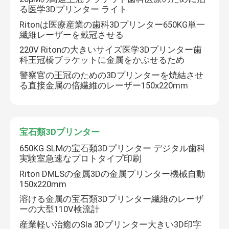
る医学3Dプリンター ライト
Ritonは医療産業の歯科3Dプリンター650KG単一
SLM 3Dプリンター
繊維レーザーを戴冠させる
220V Ritonの大きいサイズ医学3Dプリンター歯
DLMS 3Dプリンター
科王冠橋ブラケットに金属をかぶせるため
警察官の王冠のための3Dプリンターを焼結させ
る直接金属の倍繊維のレーザー150x220mm
LCD 3Dプリンター
感光性樹脂
宝石類3Dプリンター
650KG SLMの宝石類3Dプリンター デジタル歯科
3Dプリンター金属粉
実験室急速なプロトタイプ印刷
Riton DMLSの金属3Dの金属プリンター機械自動
150x220mm
産業樹脂3Dプリンター
溶ける金属の宝石類3Dプリンター繊維のレーザ
ーの大型110V検流計
医学3Dプリンター
産業軽い治癒のSla 3Dプリンター大きい3D印字