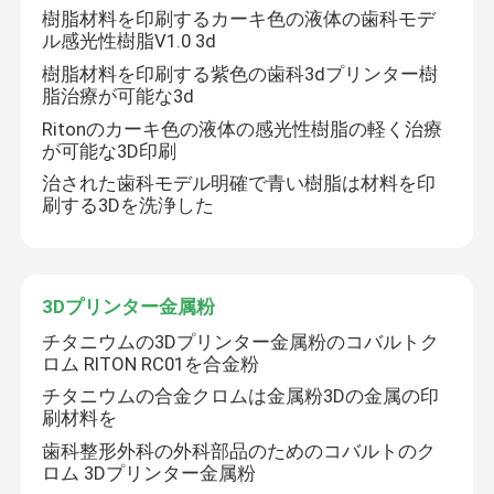
樹脂材料を印刷するカーキ色の液体の歯科モデ
ル感光性樹脂V1.0 3d
樹脂材料を印刷する紫色の歯科3dプリンター樹
脂治療が可能な3d
Ritonのカーキ色の液体の感光性樹脂の軽く治療
が可能な3D印刷
治された歯科モデル明確で青い樹脂は材料を印
刷する3Dを洗浄した
3Dプリンター金属粉
チタニウムの3Dプリンター金属粉のコバルトク
ホーム
ロム RITON RC01を合金粉
チタニウムの合金クロムは金属粉3Dの金属の印
製品
刷材料を
歯科整形外科の外科部品のためのコバルトのク
ロム 3Dプリンター金属粉
企業情報