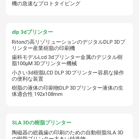
機の急速なプロトタイピング
宝石類3Dプリンター
dlp 3dプリンター
dlp 3dプリンター
Ritonの高リゾリューションのデジタルDLP 3Dプ
リンター産業樹脂の印刷機
SLA 3Dの樹脂プリンター
歯科モデルLcd 3dプリンター金属のデジタル樹
脂100μM 3Dプリンター機械
小さい3d樹脂LCD DLP 3Dプリンター容易な操作
レーザーの焼結機械
の便利な装置
樹脂の液体の印刷物DLP 3Dプリンター液体の生
自動車3Dプリンター
体適合性 192x108mm
チタニウム3dプリンター
SLA 3Dの樹脂プリンター
陶磁器の総義歯の印刷のための自動樹脂SLA 3D
デジタルCNC機械
の樹脂プリンター大きい鋳造物