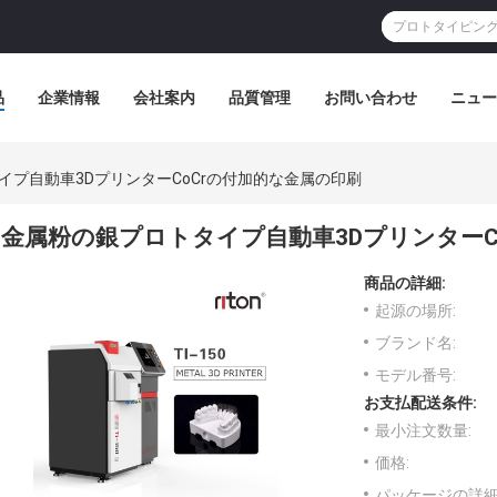
品
企業情報
会社案内
品質管理
お問い合わせ
ニュー
イプ自動車3DプリンターCoCrの付加的な金属の印刷
金属粉の銀プロトタイプ自動車3DプリンターC
商品の詳細:
起源の場所:
ブランド名:
モデル番号:
お支払配送条件:
最小注文数量:
価格:
パッケージの詳細