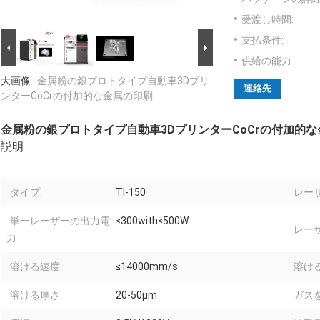
受渡し時間:
支払条件:
供給の能力:
大画像 :
金属粉の銀プロトタイプ自動車3Dプリ
連絡先
ンターCoCrの付加的な金属の印刷
金属粉の銀プロトタイプ自動車3DプリンターCoCrの付加的
説明
タイプ:
TI-150
レーザ
単一レーザーの出力電
≤300with≤500W
レー
力:
溶ける速度:
≤14000mm/s
溶ける
溶ける厚さ:
20-50μm
ガス