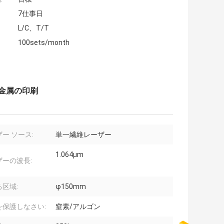
7仕事日
L/C、T/T
100sets/month
な金属の印刷
ー ソース:
単一繊維レーザー
1.064μm
ザーの波長:
区域:
φ150mm
を保護しなさい:
窒素/アルゴン