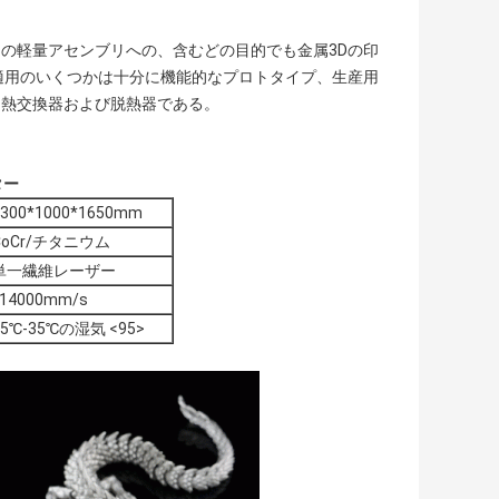
の軽量アセンブリへの、含むどの目的でも金属3Dの印
適用のいくつかは十分に機能的なプロトタイプ、生産用
、熱交換器および脱熱器である。
ター
1300*1000*1650mm
CoCr/チタニウム
単一繊維レーザー
≤14000mm/s
15℃-35℃の湿気 <95>