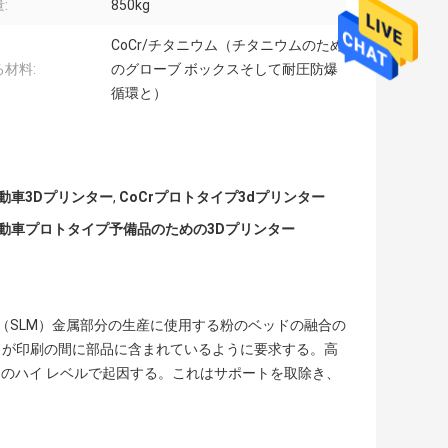
:
850kg
CoCr/チタニウム（チタニウムのため
材料:
のグローブ ボックスそして耐圧防爆
循環と）
自動車3Dプリンター
,
CoCrプロトタイプ3dプリンター
自動車プロトタイプ予備品のための3Dプリンター
（SLM）金属部分の生産に使用する粉のベッドの融合の
ートが印刷の間に部品に含まれているように要求する。高
のハイ レベルで起因する。これはサポートを取除き、