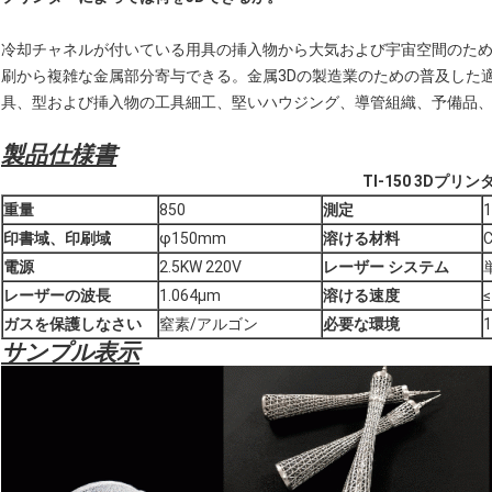
冷却チャネルが付いている用具の挿入物から大気および宇宙空間のため
刷から複雑な金属部分寄与できる。金属3Dの製造業のための普及した
具、型および挿入物の工具細工、堅いハウジング、導管組織、予備品
製品仕様書
TI-150 3Dプリン
重量
850
測定
印書域、印刷域
φ150mm
溶ける材料
電源
2.5KW 220V
レーザー システム
レーザーの波長
1.064μm
溶ける速度
ガスを保護しなさい
窒素/アルゴン
必要な環境
サンプル表示