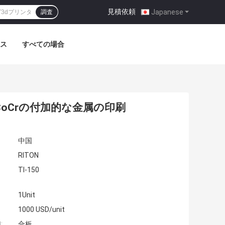
見積依頼
|
Japanese
調査
ス
すべての場合
oCrの付加的な金属の印刷
中国
RITON
TI-150
1Unit
1000 USD/unit
:
合板