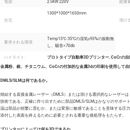
電源:
2.5KW 220V
総重量
1300*1000*1650mm
次元:
溶ける
Temp15℃-35℃の湿気≤95%の振動無
要求される環境:
し、騒音<70db
ハイライト:
プロトタイプ自動車3Dプリンター
,
CoCrの
金属粉、銀、チタニウム、CoCrの付加的な金属3dの印刷を使用して
DMLS/SLMは何であるか。
焼結する直接金属レーザー（DMLS）または溶ける選択的なレーザーは
技術である。正確に作り出すために部品DMLS/SLMはかなりのサポ
温は部品が頻繁に歪むか、または変形に敏感であることを意味する圧力
添付した表面を終えるために必要とされる重要な後処理をもたらす。
プリンターによっては何を3Dできるか。