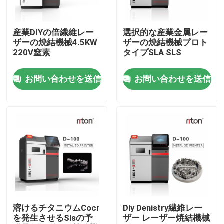
会社案内
産業DIYの倍繊維レー
選択的な産業金属レー
ザーの焼結機械4.5KW
ザーの焼結機械プロト
220V窒素
タイプSLA SLS
品質管理
お問い合わせを送信
お問い合わせを送信
お問い合わせ
ニュース
すべての場合
レーザーの金属3Dプリンター
溶けるチタニウムCocr
Diy Denistry繊維レー
を発生させるSlsの予
ザー レーザー焼結機械
歯科金属3Dプリンター