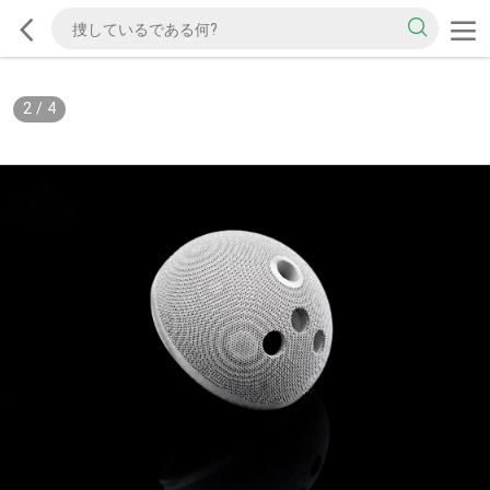
2
/
4