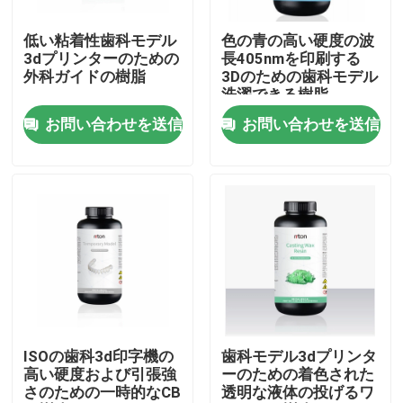
低い粘着性歯科モデル
色の青の高い硬度の波
会社案内
3dプリンターのための
長405nmを印刷する
外科ガイドの樹脂
3Dのための歯科モデル
洗濯できる樹脂
品質管理
お問い合わせを送信
お問い合わせを送信
お問い合わせ
ニュース
すべての場合
レーザーの金属3Dプリンター
ISOの歯科3d印字機の
歯科モデル3dプリンタ
高い硬度および引張強
ーのための着色された
さのための一時的なCB
透明な液体の投げるワ
歯科金属3Dプリンター