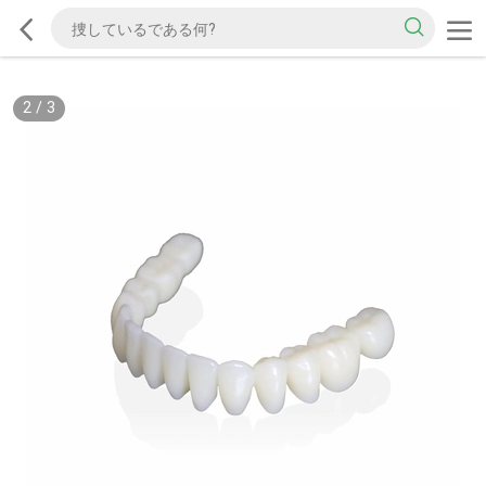
2
/
3