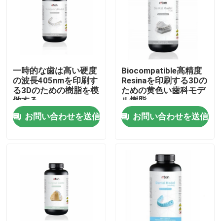
一時的な歯は高い硬度
Biocompatible高精度
の波長405nmを印刷す
Resinaを印刷する3Dの
る3Dのための樹脂を模
ための黄色い歯科モデ
倣する
ル樹脂
お問い合わせを送信
お問い合わせを送信
ホーム
製品
企業情報