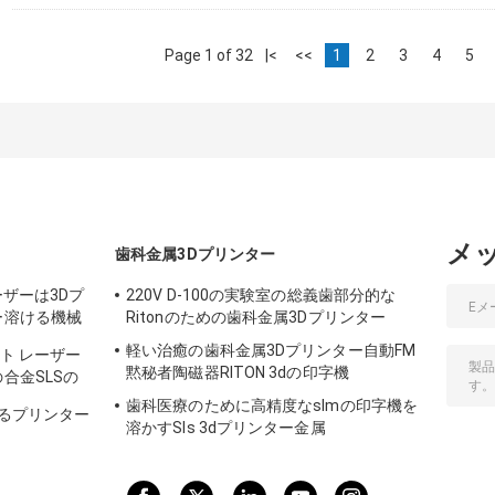
Page 1 of 32
|<
<<
1
2
3
4
5
メ
歯科金属3Dプリンター
ーザーは3Dプ
220V D-100の実験室の総義歯部分的な
ー溶ける機械
Ritonのための歯科金属3Dプリンター
属をかぶせる
軽い治癒の歯科金属3Dプリンター自動FM
ルト レーザー
黙秘者陶磁器RITON 3dの印字機
合金SLSの
歯科医療のために高精度なslmの印字機を
けるプリンター
溶かすSls 3dプリンター金属