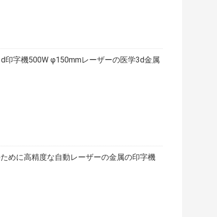
印字機500W φ150mmレーザーの医学3d金属
印刷のために高精度な自動レーザーの金属の印字機