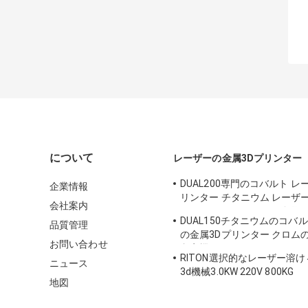
について
レーザーの金属3Dプリンター
DUAL200専門のコバルト レ
企業情報
リンター チタニウム レーザ
会社案内
Dia.150mm*100mmに金
DUAL150チタニウムのコバ
品質管理
の金属3Dプリンター クロムの
お問い合わせ
印字機70db
RITON選択的なレーザー溶
ニュース
3d機械3.0KW 220V 800KG
地図